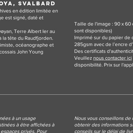
oya, Svalbard
hives en édition limitée en
 est signé, daté et
Taille de l'image : 90 x 60
sont disponibles)
yan, Terre Albert Ier au
Imprimé sur du papier de c
à la tête du Raudfjorden.
285gsm avec de l’encre d’
imiste, océanographe et
Des certificats d'authentici
écossais John Young
Veuillez
nous contacter ici
disponibilité. Prix sur l'app
inées à un usage
Nous vous conseillons de 
inées à être affichées à
obtenir
des informations s
 espaces privés. Pour
conseils sur le délai de li